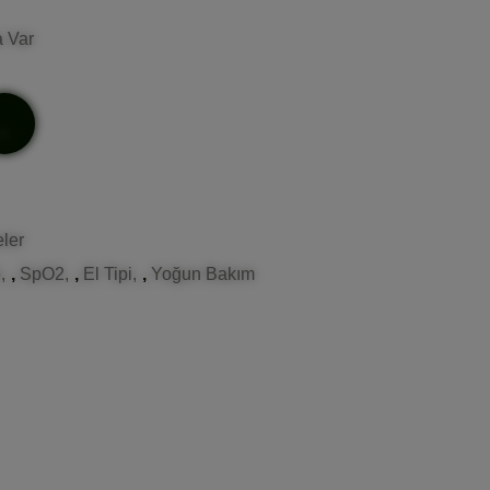
a Var
ler
e
,
SpO2
,
El Tipi
,
Yoğun Bakım