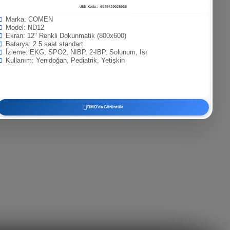
UBB Kodu: 6945429028935
Marka: COMEN
Model: ND12
Ekran: 12" Renkli Dokunmatik (800x600)
Batarya: 2.5 saat standart
İzleme: EKG, SPO2, NIBP, 2-IBP, Solunum, Isı
Kullanım: Yenidoğan, Pediatrik, Yetişkin
DMO'da Görüntüle