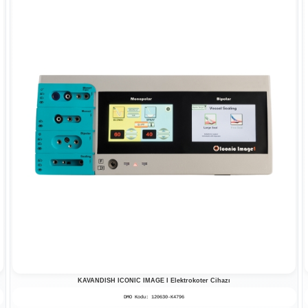
KAVANDISH ICONIC IMAGE I Elektrokoter Cihazı
YK-820C El Tipi Pulse Oksimetre
DMO Kodu: 120630-K4796