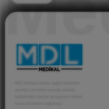
Me
MDL Medikal olarak, sağlık sektörüne
yenilikçi çözümler sunarak, yüksek
kaliteli tıbbi cihazlar ve kapsamlı teknik
servis hizmetleri sağlıyoruz.