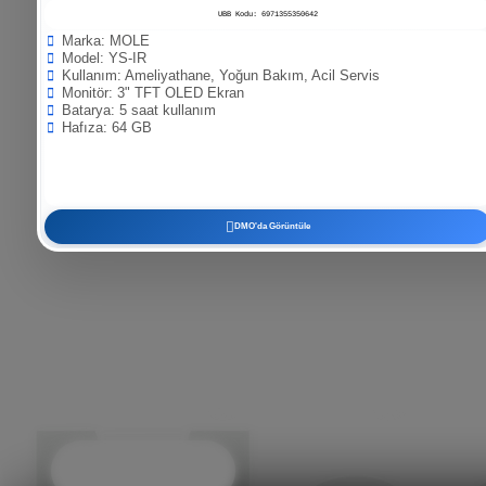
UBB Kodu: 6971355350642
Marka: MOLE
Model: YS-IR
Kullanım: Ameliyathane, Yoğun Bakım, Acil Servis
Monitör: 3" TFT OLED Ekran
Batarya: 5 saat kullanım
Hafıza: 64 GB
DMO'da Görüntüle
T
e
k
n
o
l
o
j
i
v
e
B
u
l
u
ş
t
u
r
u
y
o
Bize Ulaşın