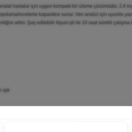
neonatal hastalar için uygun kompakt bir izleme çözümüdür. 2.4 i
polama/inceleme kapasitesi sunar. Veri analizi için uyumlu yazılı
liğini artırır. Şarj edilebilir lityum pil ile 10 saat sürekli çalışma 
h ışık