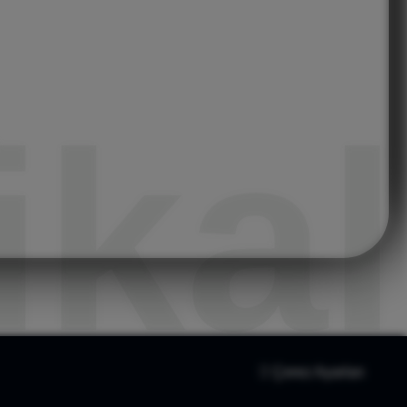
kal
Çerez Ayarları