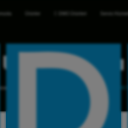
mızda
Ürünler
DMO Ürünleri
Servis Hizmet
Ü
r
ü
n
D
e
t
a
y
ı
sayfa
Ürünler
YK-820A EL TİPİ PULSE OKSİME