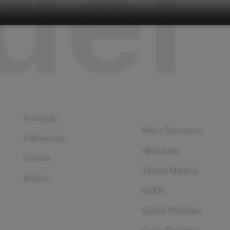
del
Kurumsal
Anasayfa
Neler Sunuyoruz
Hakkımızda
Hikayemiz
Ürünler
Yardım Merkezi
İletişim
KVKK
Gizlilik Politikası