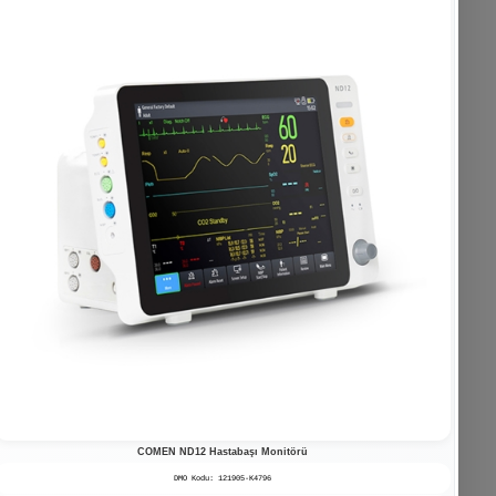
COMEN ND12 Hastabaşı Monitörü
DMO Kodu: 121905-K4796