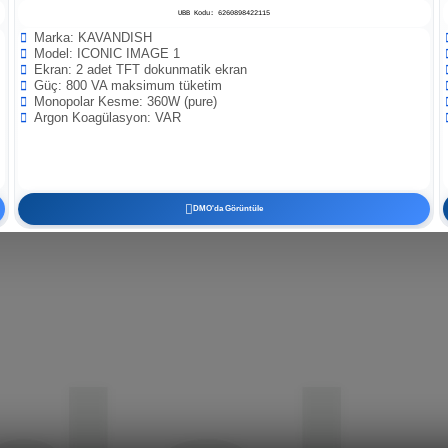
UBB Kodu: 6260898422115
Marka: KAVANDISH
Model: ICONIC IMAGE 1
Ekran: 2 adet TFT dokunmatik ekran
Güç: 800 VA maksimum tüketim
Monopolar Kesme: 360W (pure)
Argon Koagülasyon: VAR
DMO'da Görüntüle
S
a
ğ
l
ı
ğ
ı
r
u
z