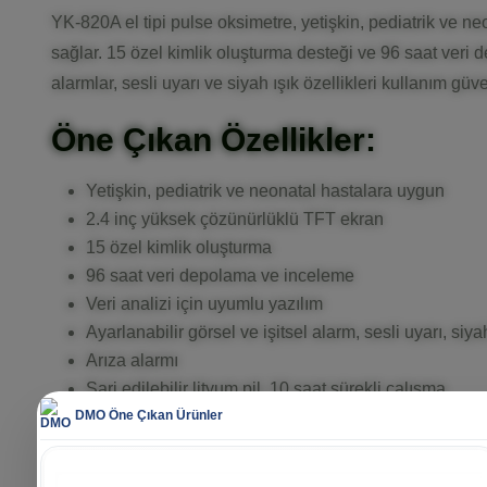
YK-820A el tipi pulse oksimetre, yetişkin, pediatrik ve 
sağlar. 15 özel kimlik oluşturma desteği ve 96 saat veri de
alarmlar, sesli uyarı ve siyah ışık özellikleri kullanım güven
Öne Çıkan Özellikler:
Yetişkin, pediatrik ve neonatal hastalara uygun
2.4 inç yüksek çözünürlüklü TFT ekran
15 özel kimlik oluşturma
96 saat veri depolama ve inceleme
Veri analizi için uyumlu yazılım
Ayarlanabilir görsel ve işitsel alarm, sesli uyarı, siya
Arıza alarmı
Şarj edilebilir lityum pil, 10 saat sürekli çalışma
DMO Öne Çıkan Ürünler