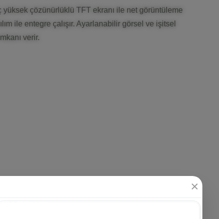
nç yüksek çözünürlüklü TFT ekranı ile net görüntüleme
m ile entegre çalışır. Ayarlanabilir görsel ve işitsel
imkanı verir.
×