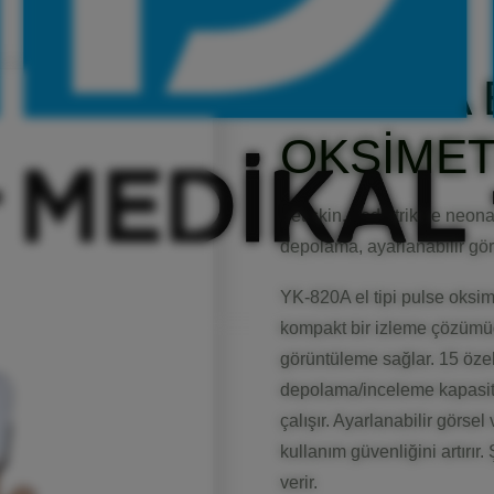
YK-820A 
OKSİME
Yetişkin, pediatrik ve neona
depolama, ayarlanabilir görse
YK-820A el tipi pulse oksime
kompakt bir izleme çözümüd
görüntüleme sağlar. 15 özel
depolama/inceleme kapasites
çalışır. Ayarlanabilir görsel 
kullanım güvenliğini artırır. 
verir.