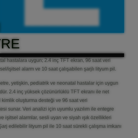
EL TİPİ PULSE
TRE
tal hastalara uygun; 2.4 inç TFT ekran, 96 saat veri
l/işitsel alarm ve 10 saat çalışabilen şarjlı lityum pil.
tre, yetişkin, pediatrik ve neonatal hastalar için uygun
ür. 2.4 inç yüksek çözünürlüklü TFT ekranı ile net
 kimlik oluşturma desteği ve 96 saat veri
i sunar. Veri analizi için uyumlu yazılım ile entegre
ve işitsel alarmlar, sesli uyarı ve siyah ışık özellikleri
Şarj edilebilir lityum pil ile 10 saat sürekli çalışma imkanı