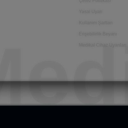
Çerez Politikası
Yasal Uyarı
Kullanım Şartları
Medi
Erişebilirlik Beyanı
Medikal Cihaz Uyarıları