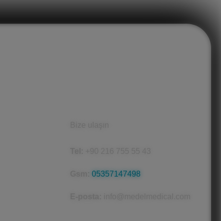
İletişim Bilgileri
Bize ulaşın
Tel:
+90 216 755 55 43
Gsm:
05357147498
E-posta:
info@medelmedical.com