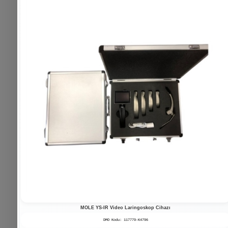
İlgili Ürünler
MOLE YS-IR Video Laringoskop Cihazı
YK-820B El Tipi Pulse Oksimetre
DMO Kodu: 117779-K4796